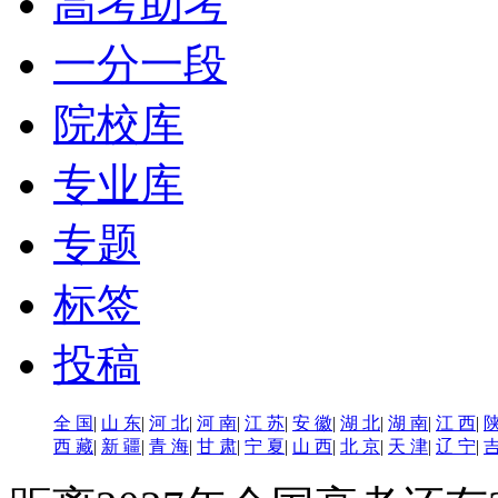
高考助考
一分一段
院校库
专业库
专题
标签
投稿
全 国
|
山 东
|
河 北
|
河 南
|
江 苏
|
安 徽
|
湖 北
|
湖 南
|
江 西
|
陕
西 藏
|
新 疆
|
青 海
|
甘 肃
|
宁 夏
|
山 西
|
北 京
|
天 津
|
辽 宁
|
吉