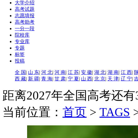
大学介绍
高考试题
志愿填报
高考助考
一分一段
院校库
专业库
专题
标签
投稿
全 国
|
山 东
|
河 北
|
河 南
|
江 苏
|
安 徽
|
湖 北
|
湖 南
|
江 西
|
陕
西 藏
|
新 疆
|
青 海
|
甘 肃
|
宁 夏
|
山 西
|
北 京
|
天 津
|
辽 宁
|
吉
距离2027年全国高考还有
当前位置：
首页
>
TAGS